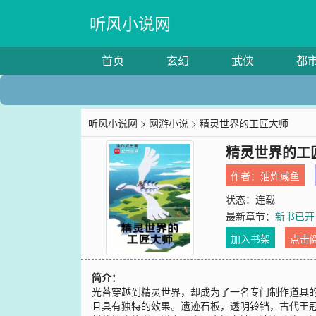
听风小说网
首页
玄幻
武侠
都
听风小说网
>
网游小说
> 精灵世界的工匠大师
精灵世界的工
作者：
油炸咸鱼
状态：连载
最新章节：
新书已开
加入书架
点击
简介：
光苔穿越到精灵世界，却成为了一名专门制作道具
且具有独特的效果。遗迹石板，透明铃铛，古代王冠，