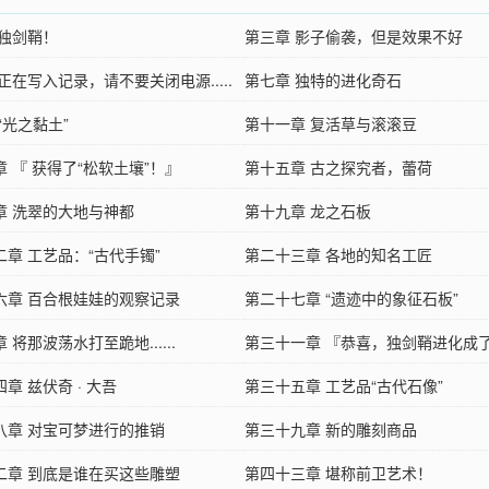
 独剑鞘！
第三章 影子偷袭，但是效果不好
正在写入记录，请不要关闭电源.....
第七章 独特的进化奇石
“光之黏土”
第十一章 复活草与滚滚豆
 『 获得了“松软土壤”！』
第十五章 古之探究者，蕾荷
章 洗翠的大地与神都
第十九章 龙之石板
二章 工艺品：“古代手镯”
第二十三章 各地的知名工匠
六章 百合根娃娃的观察记录
第二十七章 “遗迹中的象征石板”
 将那波荡水打至跪地......
第三十一章 『恭喜，独剑鞘进化成了
章 兹伏奇 · 大吾
鞘”！』
第三十五章 工艺品“古代石像”
八章 对宝可梦进行的推销
第三十九章 新的雕刻商品
二章 到底是谁在买这些雕塑
第四十三章 堪称前卫艺术！