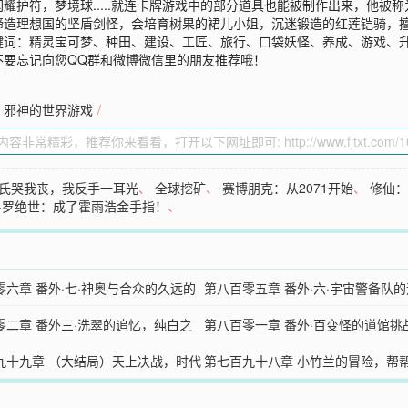
耀护符，梦境球.....就连卡牌游戏中的部分道具也能被制作出来，他被
理想国的坚盾剑怪，会培育树果的裙儿小姐，沉迷锻造的红莲铠骑，擅长机械
键词：精灵宝可梦、种田、建设、工匠、旅行、口袋妖怪、养成、游戏、
不要忘记向您QQ群和微博微信里的朋友推荐哦！
邪神的世界游戏
/
氏哭我丧，我反手一耳光
、
全球挖矿
、
赛博朋克：从2071开始
、
修仙
斗罗绝世：成了霍雨浩金手指！
、
零六章 番外·七·神奥与合众的久远的
第八百零五章 番外·六·宇宙警备队的
前有恋人。
零二章 番外三·洗翠的追忆，纯白之
星诞生之时
第八百零一章 番外·百变怪的道馆挑
云之上，首领的命令。
九十九章 （大结局）天上决战，时代
为宝可梦大师吧！
第七百九十八章 小竹兰的冒险，帮
坚盾剑怪的建国的故事。
啦A苔先生！