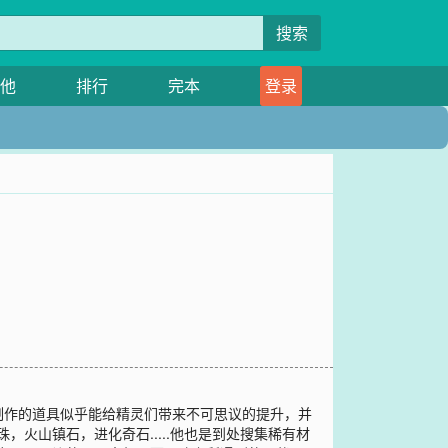
搜索
他
排行
完本
登录
制作的道具似乎能给精灵们带来不可思议的提升，并
，火山镇石，进化奇石.....他也是到处搜集稀有材