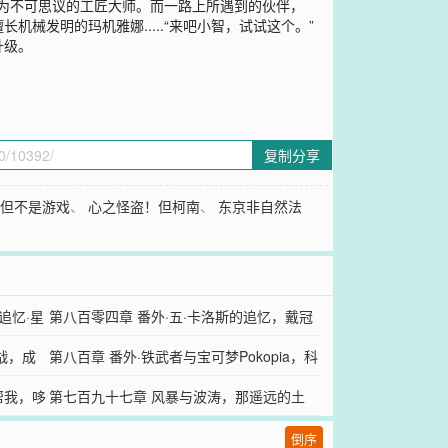
称为不可思议的工匠大师。而一路上所遇到的伙伴，
发明的玛机雅娜.....“来吧小智，试试这个。”
升级。
复制分享
：但不是游戏
、
心之怪盗！但柯南
、
东京非自然法
追忆·星
第八百零四章 番外·五·卡洛斯的追忆，戴冠
战，成
之时已至，立身于天顶之上。
第八百章 番外·铁武者与宝可梦Pokopia，科
帮我，哆
学的力量真伟大！
第七百九十七章 风暴与波涛，那遥远的土
地，恭喜你完成了宝可梦图鉴！
倒序