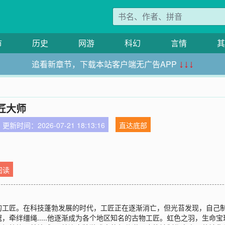
市
历史
网游
科幻
言情
其
追看新章节，下载本站客户端无广告APP
↓↓↓
匠大师
更新时间：2026-07-21 18:13:16
直达底部
阅读
的工匠。在科技蓬勃发展的时代，工匠正在逐渐消亡，但光苔发现，自己
牵绊缰绳.....他逐渐成为各个地区知名的古物工匠。虹色之羽，生命宝珠