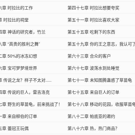
六章 时拉比的工作
第四十七章 时拉比想要夸奖
章 时拉比的祠堂
第五十一章 时拉比喜欢大家
四章 神话的研究者，竹兰
第五十五章 吃剩下的东西
章 “高贵的胜利之舞”
第五十九章 你的王之意志，我认可
二章 50%的冰冻幻想
第六十三章 合众的客户
六章 宝可梦梦境世界
第六十七章 波荡水到处睡觉
 传说之龙？样子不太对.....
第七十一章 未知图腾蛊惑了草苗龟
四章 传说的巨人，雷吉洛克
第七十五章 来自巨人的订单
0）
七章 野生的草苗龟，前来挑战了！
第七十八章 移动的花园，收服草苗
订，今日十更）
一章 来自柳伯的订单
第八十二章 帕底亚的邀约
五章 蕾冠王玩偶
第八十六章 热，热门商品？