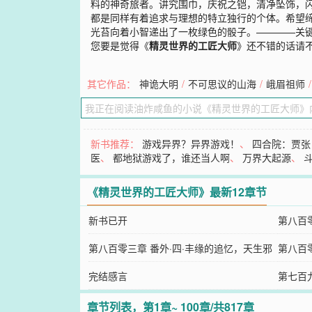
料的神奇旅者。讲究围巾，庆祝之铠，清净坠饰，闪
都是同样有着追求与理想的特立独行的个体。希望缔造
光苔向着小智递出了一枚绿色的骰子。————关
您要是觉得《
精灵世界的工匠大师
》还不错的话请
其它作品：
神诡大明
/
不可思议的山海
/
峨眉祖师
/
新书推荐：
游戏异界？异界游戏！
、
四合院：贾张
医
、
都地狱游戏了，谁还当人啊
、
万界大起源
、
《精灵世界的工匠大师》最新12章节
新书已开
第八百
第八百零三章 番外·四·丰缘的追忆，天生邪
追忆，
第八百
恶的六道仙人！盈月之武！
完结感言
湖，高
第七百
之后，
章节列表，第1章~ 100章/共817章