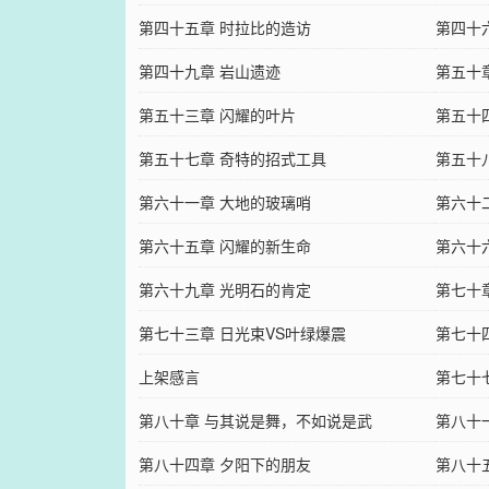
第四十五章 时拉比的造访
第四十
第四十九章 岩山遗迹
第五十
第五十三章 闪耀的叶片
第五十
第五十七章 奇特的招式工具
第五十八
第六十一章 大地的玻璃哨
第六十
第六十五章 闪耀的新生命
第六十
第六十九章 光明石的肯定
第七十章
第七十三章 日光束VS叶绿爆震
第七十
上架感言
（600
第七十
第八十章 与其说是舞，不如说是武
（求首
第八十
第八十四章 夕阳下的朋友
第八十