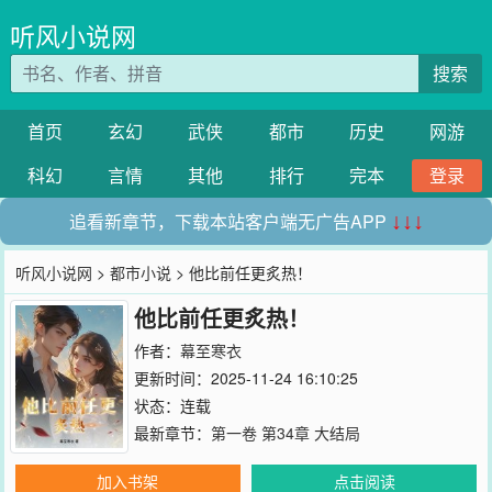
听风小说网
搜索
首页
玄幻
武侠
都市
历史
网游
科幻
言情
其他
排行
完本
登录
追看新章节，下载本站客户端无广告APP
↓↓↓
听风小说网
>
都市小说
> 他比前任更炙热！
他比前任更炙热！
作者：
幕至寒衣
更新时间：2025-11-24 16:10:25
状态：连载
最新章节：
第一卷 第34章 大结局
加入书架
点击阅读