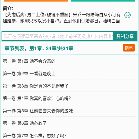
简介：
【先虐后爽+男二上位+破镜不重圆】宋乔一跟陆屿白从小订有
娃娃亲，她却只敢以发小自称。直到他们订婚那日，陆屿白当
众抛下宋乔一跟她人私奔，她才明白真心未必能换取真心。既然男人
脏了，那她就不要了。断情绝爱的宋乔一展露锋芒，独美搞钱。而她
复制分享
的身后，始终默默站着一个男人。传闻苏家家规：苏家子孙世代不得
跟宋家的女人有任何瓜葛。苏沐辰却是那个例外。他是世人口中不近
章节列表，第1章~ 34章/共34章
倒序
女色的苏家私生子。宋乔一不以为然。直到那日，男人骨节分明的手
指扣住宋乔一的腰肢，指尖寸寸逡巡，“你可想好了？我这人很传统
第一卷 第1章 她不会介意的
的，只会死心眼的认定一个人。”*那天深夜，宋乔一接到了一个陌生
电话。电话里传来陆屿白醉意低沉的声音：“一一，你不能答应他的求
第一卷 第2章 一看就是晚上
婚，我要为你举办一场隆重盛大的婚礼。”
您要是觉得《
他比前任更炙热！
》还不错的话请不要忘记向您QQ群和
第一卷 第3章 你是真的不记得我了
微博微信里的朋友推荐哦！
第一卷 第4章 你真的喜欢江心屿吗？
第一卷 第5章 让他尝尝失去你的滋味
第一卷 第6章 她心软了
第一卷 第7章 怎么样，想好了吗？