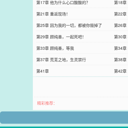
第17章 他为什么心口酸酸的？
第18
第21章 重返现场！
第22
第25章 因为我的一切，都被你毁掉了
第26
第29章 顾纯善，一起死吧！
第30章
第33章 顾纯善，等我
第34
第37章 荒芜之地，生灵禁行
第38章
第41章
第42章
精彩推荐：