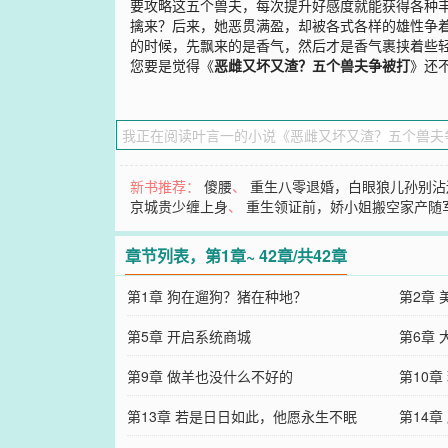
要攻略这五个兽夫，每次提升好感度就能获得各种丰
擒来？后来，她恶贯满盈，却被各式各样的雄性争
的时候，先飘来的是香气，然后才是香气裹挟着些轻
您要是觉得《
恶雌又坏又渣？五个兽夫争被打
》还
新书推荐：
傻腰
、
重生八零退婚，白眼狼儿孙别沾
京城贵少缠上身
、
重生领证前，娇小姐搬空家产随
章节列表，第1章~ 42章/共42章
第1章 狗在遛狗？猪在种地？
第2章
第5章 开启系统商城
第6章
第9章 做羊也没什么不好的
第10章
第13章 若是日日如此，他愿永生不眠
第14