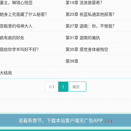
章 妻主，琳琅心悦您
第19章 流浪兽晏希？
章 她身上究竟藏了什么秘密？
第23章 祝蓝私通其他部落？
章 宫殿里的母神大人
第27章 迦南：你，不恨我？
 疯有疯的好处
第31章 迦南的偏执
章 我给你学羊叫好不好？
第35章 感觉身体被掏空
第39章
 大结局
1/1
1
追看新章节，下载本站客户端无广告APP
↓↓↓