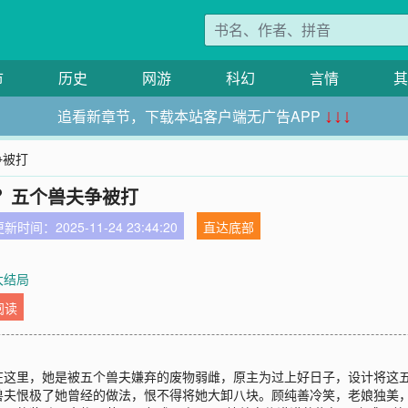
市
历史
网游
科幻
言情
其
追看新章节，下载本站客户端无广告APP
↓↓↓
争被打
？五个兽夫争被打
新时间：2025-11-24 23:44:20
直达底部
大结局
阅读
在这里，她是被五个兽夫嫌弃的废物弱雌，原主为过上好日子，设计将这
夫恨极了她曾经的做法，恨不得将她大卸八块。顾纯善冷笑，老娘独美，