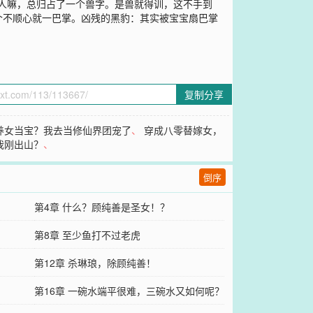
兽人嘛，总归占了一个兽字。是兽就得训，这不手到
个不顺心就一巴掌。凶残的黑豹：其实被宝宝扇巴掌
复制分享
养女当宝？我去当修仙界团宠了
、
穿成八零替嫁女，
我刚出山？
、
倒序
第4章 什么？顾纯善是圣女！？
第8章 至少鱼打不过老虎
第12章 杀琳琅，除顾纯善！
第16章 一碗水端平很难，三碗水又如何呢？