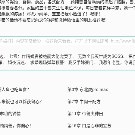
厚的奖励：食物，药品，各式配方.....顾纯善自信满满的抱起了胳膊，
着抢着要名分。家里的五个兽夫生怕地位不保，每日变着花样争宠，她一
飘飘的疼痛！邪恶小绵羊：宝宝摸我小脸蛋了！哦耶！...
不错的话请不要忘记向您QQ群和微博微信里的朋友推荐哦！
边
、
七零：作精娇妻被绝嗣大佬宠哭了
、
无数个我灭世成为BOSS
、
把
军
、
婚夜沉迷
、
求婚现场弹幕预警！我反手嫁豪门
、
我暮年老登，你说
 美人鱼也吃鱼食？
第3章 东北虎pro max
 大米饭也可以俘获兽心？
第7章 牛肉干配方
 琳琅的钟情
第11章 带兽夫种田
章 顾纯善，你偏心！
第15章 口是心非的宜苏