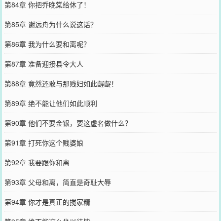
第84章 你把乔晚棠给休了！
第85章 谢远舟为什么说这话？
第86章 我为什么要和离呢？
第87章 准备迎接县令大人
第88章 竟然还敢与那贱妇如此龌龊！
第89章 绝不能让他们如此顺利
第90章 他们不要金银，要这虚名做什么？
第91章 打死你这个贱婆娘
第92章 我要跟你和离
第93章 父母和离，简直是奇耻大辱
第94章 你才是真正的搅家精