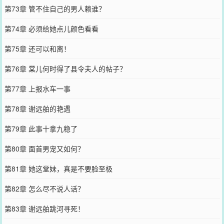
第73章 管不住自己的男人赖谁？
第74章 必须给她点儿颜色看看
第75章 还可以和离！
第76章 棠儿何时得了县令夫人的帖子？
第77章 上报水车一事
第78章 谢远舶的艳遇
第79章 此事十拿九稳了
第80章 面首男宠又如何？
第81章 她这堂妹，真是不要脸至极
第82章 怎么尽不说人话？
第83章 谢远舶跳河寻死！