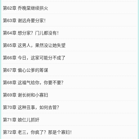
第62章 乔晚棠继续拱火
第63章 谢远舟要分家！
第64章 想分家？门儿都没有！
第65章 这男人，果然没让她失望
第66章 今日，这家可能分不成了
第67章 偏心公爹的筹谋
第68章 这福气给你，你要不要？
第69章 谢长树和小寡妇
第70章 这种丑事，如何去管？
第71章 娘仨儿抓奸
第72章 老三，你疯了？那是个寡妇！