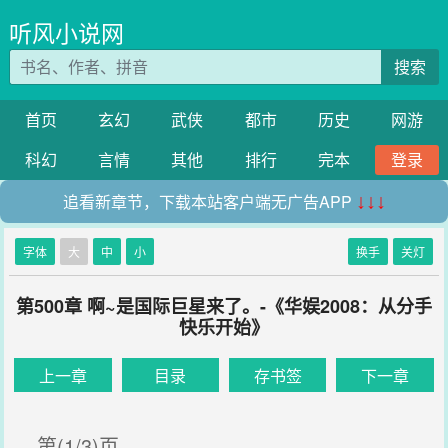
听风小说网
搜索
首页
玄幻
武侠
都市
历史
网游
科幻
言情
其他
排行
完本
登录
追看新章节，下载本站客户端无广告APP
↓↓↓
字体
大
中
小
换手
关灯
第500章 啊~是国际巨星来了。-《华娱2008：从分手
快乐开始》
上一章
目录
存书签
下一章
第(1/3)页