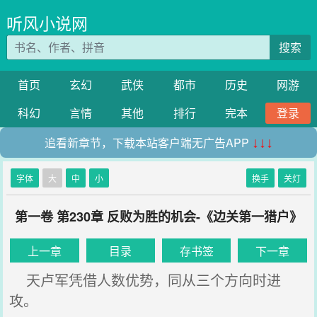
听风小说网
搜索
首页
玄幻
武侠
都市
历史
网游
科幻
言情
其他
排行
完本
登录
追看新章节，下载本站客户端无广告APP
↓↓↓
字体
大
中
小
换手
关灯
第一卷 第230章 反败为胜的机会-《边关第一猎户》
上一章
目录
存书签
下一章
天卢军凭借人数优势，同从三个方向时进
攻。