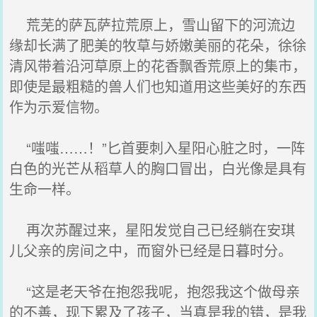
荒芜的萨瓦萨拉荒原上，雪山留下的河流边
缘却长满了肥美的牧草与娇嫩美丽的花朵，徐徐
清风带着沿河草原上的花香飘香荒原上的集市，
即使是最粗糙的兽人们也知道用这些美好的东西
作为示爱信物。
“嗤嗤……！”匕首要刺入星阳心脏之时，一阵
白色的光芒从稻草人的胸口冒出，白光像是具有
生命一样。
再次苏醒过来，星阳发觉自己已经躺在安琪
儿父亲的房间之中，而窗外已经是日暮时分。
“这是老天爷在抱怨我呢，抱怨我这个做母亲
的不善，现下累及了孩子，当真是我的错，是我