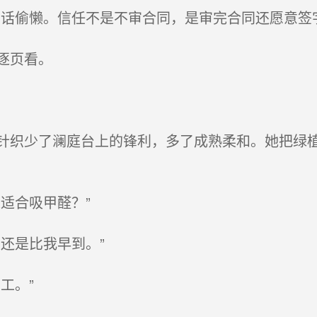
话偷懒。信任不是不审合同，是审完合同还愿意签字
逐页看。
织少了澜庭台上的锋利，多了成熟柔和。她把绿植
适合吸甲醛？”
还是比我早到。”
工。”