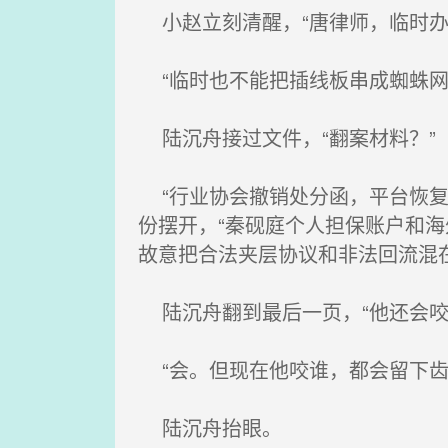
小赵立刻清醒，“唐律师，临时办
“临时也不能把插线板串成蜘蛛网。
陆沉舟接过文件，“翻案材料？”
“行业协会撤销处分函，平台恢复
份摆开，“秦砚庭个人担保账户和
故意把合法夹层协议和非法回流混
陆沉舟翻到最后一页，“他还会咬
“会。但现在他咬谁，都会留下齿痕
陆沉舟抬眼。