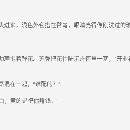
进来，浅色外套搭在臂弯，眼睛亮得像刚洗过的
理抱着鲜花。苏弥把花往陆沉舟怀里一塞，“开业
混在一起，“谁配的？”
白，黄的是祝你赚钱。”