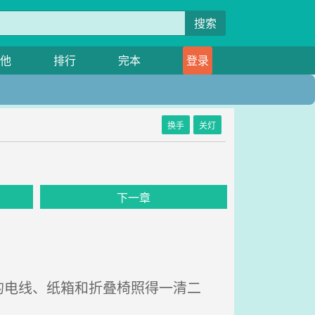
搜索
他
排行
完本
登录
换手
关灯
下一章
电线、纸箱和折叠椅照得一清二