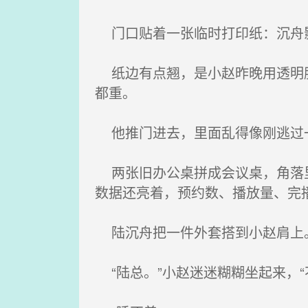
门口贴着一张临时打印纸：沉舟
纸边有点翘，是小赵昨晚用透明胶
都重。
他推门进去，里面乱得像刚逃过
两张旧办公桌拼成会议桌，角落里
数据还亮着，预约数、播放量、完
陆沉舟把一件外套搭到小赵肩上
“陆总。”小赵迷迷糊糊坐起来，“