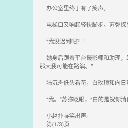
办公室里终于有了笑声。
电梯口又响起轻快脚步。苏弥探头
“我没迟到吧？”
她身后跟着平台摄影师和助理，助
那天我可能在路演。”
陆沉舟低头看花，白玫瑰和向日葵
“我。”苏弥眨眼，“白的是祝你清
小赵扑哧笑出声。
第(1/3)页