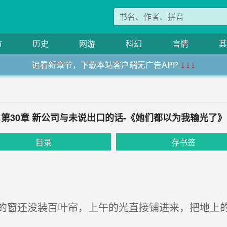
市
历史
网游
科幻
言情
其
追看新章节，下载本站客户端无广告APP
↓↓↓
第30章 新公司与未说出口的话-《她们都以为我输光了》
目录
存书签
窗还没装百叶帘，上午的光直接铺进来，把地上的