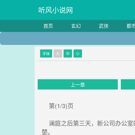
听风小说网
首页
玄幻
武侠
都
字体
大
中
小
上一章
第(1/3)页
澜庭之后第三天，新公司办公室的
楚。