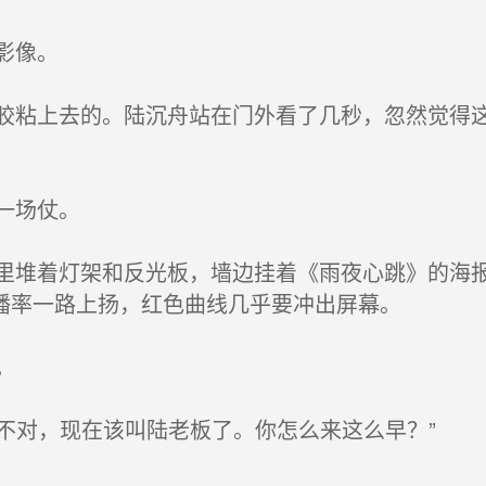
影像。
粘上去的。陆沉舟站在门外看了几秒，忽然觉得这
一场仗。
堆着灯架和反光板，墙边挂着《雨夜心跳》的海报
播率一路上扬，红色曲线几乎要冲出屏幕。
。
不对，现在该叫陆老板了。你怎么来这么早？”