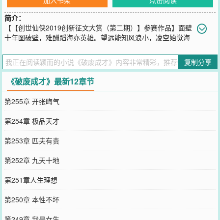
简介：
【【创世仙侠2019创新征文大赏（第二期）】参赛作品】面壁
十年图破壁，难酬蹈海亦英雄。望远能知风浪小，凌空始觉海
波平。
您要是觉得《
破废成才
》还不错的话请不要忘记向您QQ群和微博微信
复制分享
里的朋友推荐哦！
《破废成才》最新12章节
第255章 开张晦气
第254章 极品天才
第253章 匹夫有责
第252章 九天十地
第251章人生理想
第250章 本性不坏
第249章 我是女生