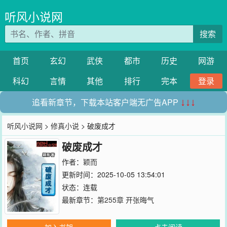
听风小说网
搜索
首页
玄幻
武侠
都市
历史
网游
科幻
言情
其他
排行
完本
登录
追看新章节，下载本站客户端无广告APP
↓↓↓
听风小说网
>
修真小说
> 破废成才
破废成才
作者：
颖而
更新时间：2025-10-05 13:54:01
状态：连载
最新章节：
第255章 开张晦气
加入书架
点击阅读