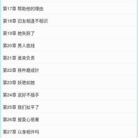
第17章 帮助他的理由
第18章 旧友相逢不相识
第19章 她失踪了
第20章 男人底线
第21章 谁来负责
第22章 铁杵磨成针
第23章 妖艳如她
第24章 说好不插手
第25章 我们扯平了
第26章 报复心很重
第27章 以身相许吗