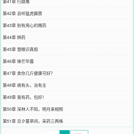
第41章 行路难
第42章 且听猛虎霹雳
第43章 别有用心的赠药
第44章 辨药
第45章 慧眼识真假
第46章 锋芒毕露
第47章 卖你几斤健康可好？
第48章 病有头，治有主
第49章 我有药，包好！
第50章 深林人不知，明月来相照
第51章 旦夕蔓草间，采药三两株