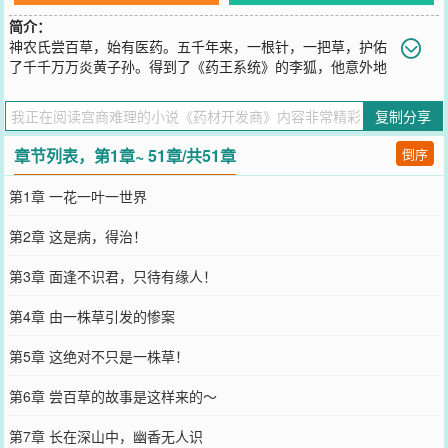
简介：
神农氏尝百草，始有医药。五千年来，一根针，一把草，护佑
了千千万万炎黄子孙。得到了《药王系统》的李狐，他意外地
发现，世间百草皆可入药。司空见惯的茎叶花果，可以熬出酽酽的药
汤，在悠悠的苦香中痼疾即去。在南野际开垦荒地，种上一点药材，
复制分享
空闲时施施肥浇浇水。偶尔给求药的富商大官们熬熬药，顺便收取一
点百八十万的辛苦费。李狐尝百草，别问饱不饱！
章节列表，第1章~ 51章/共51章
倒序
您要是觉得《
药材开发商
》还不错的话请不要忘记向您QQ群和微博微
信里的朋友推荐哦！
第1章 一花一叶一世界
第2章 这是病，得治！
第3章 面逢不识君，只待有缘人！
第4章 由一株草引发的惨案
第5章 这绝对不只是一株草！
第6章 尝百草的故事是这样来的～
第7章 长在深山中，幽香无人识