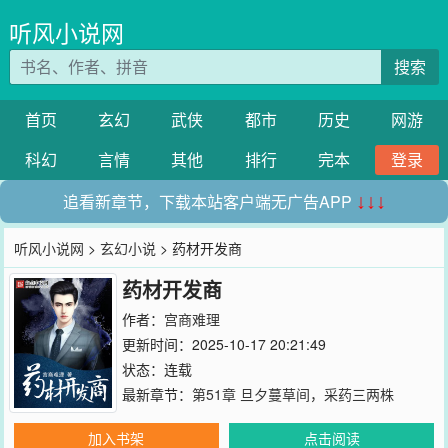
听风小说网
搜索
首页
玄幻
武侠
都市
历史
网游
科幻
言情
其他
排行
完本
登录
追看新章节，下载本站客户端无广告APP
↓↓↓
听风小说网
>
玄幻小说
> 药材开发商
药材开发商
作者：
宫商难理
更新时间：2025-10-17 20:21:49
状态：连载
最新章节：
第51章 旦夕蔓草间，采药三两株
加入书架
点击阅读