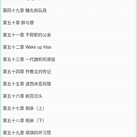
第四十九章 糖丸和玩具
第五十章 醉与罪
第五十一章 不称职的父亲
第五十二章 Wake up Kiss
第五十三章 一代旗帜的退役
第五十四章 乔教主的传记
第五十五章 波西米亚风情
第五十六章 剃百日头
第五十七章 相亲（上）
第五十八章 相亲（下）
第五十九章 琪琪的坏习惯