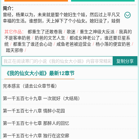
简介：
曾经，杨果以为，未来就是娶个媳妇生个娃，然后过上平凡又
幸福的生活。谁想到，天上掉下了个小仙女。媳妇没了，娃倒
先有了！杨果的生活发生了翻天覆地的变化。为了女儿，杨果要变得
其它作品：
都重生了还敢卷我
/
歌迷
/
重生之神级大反派
/
我真的
更帅更强更慈祥！最帅欧巴、全民星爸、国民岳父……杨果在不知不
不是客串奶爸
/
奶爸的文艺人生
/
都成女神老公了，谁还要巨星系
觉中做了很多别人无法企及的事情，也获得了无数荣誉和成就。参加
统
/
都重生了谁还会心动
/
咸鱼老爸被迫营业
/
杨小落的便宜奶爸
/
爸爸去哪儿拍摄，面对几亿粉丝的追捧，杨果谦虚地说：“其实这都不
踏天邪帝
/
是重点。”重点是要赶紧给女儿找一个又漂亮又疼她的后妈啊！
您要是觉得《
我的仙女大小姐
》还不错的话请不要忘记向您QQ群和微
复制分享
博微信里的朋友推荐哦！
《我的仙女大小姐》最新12章节
完本感言（请去公众章节看）
第一千五百七十九章 一次就好（大结局）
第一千五百七十八章 情醉小花园
第一千五百七十七章 那醉人的回忆
第一千五百七十六章 独行在这空廊