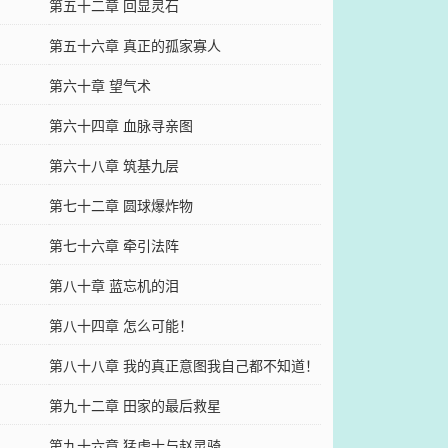
第五十二章 回显灵石
第五十六章 真正的孤家寡人
第六十章 望气术
第六十四章 血脉寻亲图
第六十八章 筑基九层
第七十二章 圆球爆炸物
第七十六章 牵引法阵
第八十章 蓝忘机的泪
第八十四章 怎么可能！
第八十八章 我的真正意图我自己都不知道！
第九十二章 田家的最后救星
第九十六章 猛虎士与赵灵骑