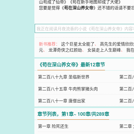
山苟成了仙帝》《苟在新手地图却成了大佬》
您要是觉得《
苟在深山养女帝
》还不错的话请不要
新书推荐：
这个巨星太全能了
、
高先生的爱情欣欣
元
、
龙潭奇侠之红颜劫
、
女装走上人生巅峰
、
我
《苟在深山养女帝》最新12章节
第二百八十九章 圣临新世界
第二百
第二百八十五章 牛肉熊掌猪头肉
第二百
第二百八十一章 唐僧出家
第二百
章节列表，第1章~ 100章/共289章
第一章 险死还生
第二章