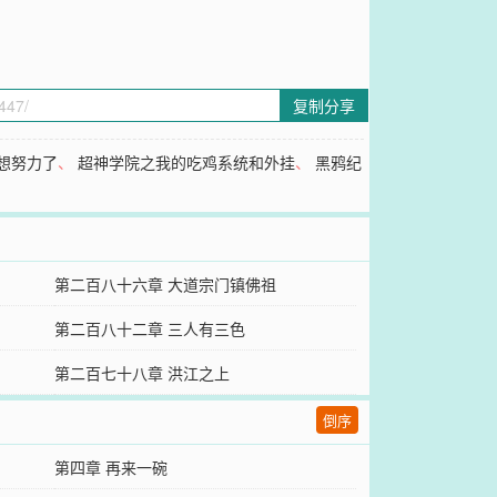
复制分享
想努力了
、
超神学院之我的吃鸡系统和外挂
、
黑鸦纪
第二百八十六章 大道宗门镇佛祖
第二百八十二章 三人有三色
第二百七十八章 洪江之上
倒序
第四章 再来一碗