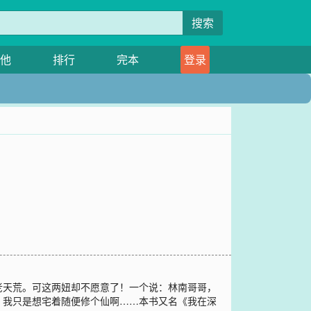
搜索
他
排行
完本
登录
老天荒。可这两妞却不愿意了！一个说：林南哥哥，
，我只是想宅着随便修个仙啊……本书又名《我在深