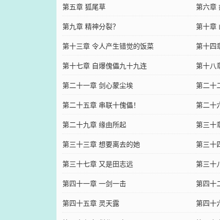
第五章 狐尾草
第六章
第九章 精神分裂？
第十章
第十三章 令人产生错觉的饭菜
第十四
第十七章 自爆傀儡九十九连
第十八
第二十一章 剑心蒙尘埃
第二十
第二十五章 串联十傀儡！
第二十
第二十九章 缘由所起
第三十
第三十三章 想要离去的她
第三十
第三十七章 又是田志远
第三十
第四十一章 一剑一击
第四十
第四十五章 灵天露
第四十