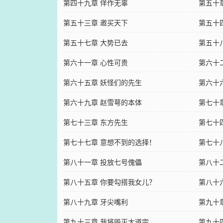
第四十九章 佯作无辜
第五十
第五十三章 邀买天下
第五十
第五十七章 大势已去
第五十
第六十一章 心性可贵
第六十
第六十五章 妖怪们的先生
第六十
第六十九章 赵雪萼的本体
第七十
第七十三章 东方先生
第七十
第七十七章 意想不到的选择！
第七十
第八十一章 投放七号傀儡
第八十
第八十五章 你要勾搭我女儿？
第八十
第八十九章 牙尖嘴利
第九十
第九十三章 我将毁灭大道宗
第九十