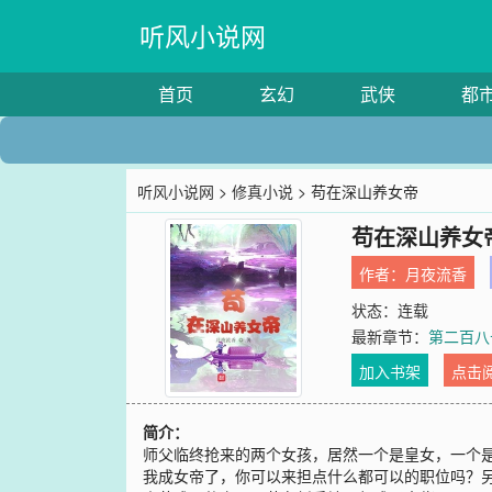
听风小说网
首页
玄幻
武侠
都
听风小说网
>
修真小说
> 苟在深山养女帝
苟在深山养女
作者：
月夜流香
状态：连载
最新章节：
第二百八
加入书架
点击
简介：
师父临终抢来的两个女孩，居然一个是皇女，一个
我成女帝了，你可以来担点什么都可以的职位吗？