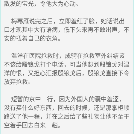
散发的宝光，令他大为心动。
梅寒雁说完之后，立即羞红了脸，她话说出
口才现其中大有语病，低下头来再不敢出声，不
安的扭着自己的衣角。
温洋在医院抢救时，成骋在抢救室外纠结该
不该给殷锒戈打个电话，可当他想到殷锒戈对温
洋的恨，又担心汇报殷锒戈后，殷锒戈直接下令
放弃抢救。
短暂的京中一行，因为外国人的囊中羞涩，
没有买什么好东西，回去的时候，还是那掌柜顺
路送了他一程，并在之后给了些礼物让他不至于
空着手回去白来一趟。