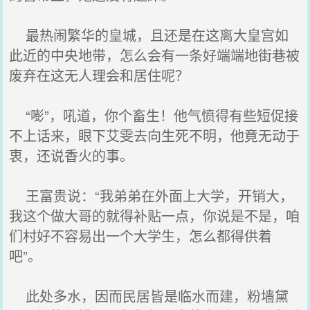
最热闹繁华的皇城，且还是在这离大皇宫如
此近的中央地带，怎么会有一条好端端地街巷被
废弃在这无人理会和居住呢？
“嘭”，吼道，你个畜生！他气愤得有些短促接
不上话来，眼下艾雯去向生死不明，他竟无动于
衷，还说香火的事。
王富贵说：“我弟弟在外面上大学，开销大，
我这个做大哥的就得补贴一点，你说是不是，咱
们村好不容易出一个大学生，怎么都得供着
吧”。
此处多水，因而民居皆是临水而建，粉墙黛