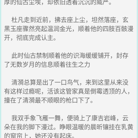
厚的仙古尘埃，却依旧透着沉沉的威严。
杜凡走到近前，拂去座上尘，坦然落座，玄
黑玉座骤然亮起温润金光，顺着他的四肢百骸漫
开，彻底完成认主。
此时仙古禁制顺着他的识海缓缓铺开，封存
了无数岁月的信息顺着往生之力
清漪总算是出了一口鸟气，来到这里从来没
有这样过瘾呢，活该这管家真是倒霉透顶的人，
撞在了清漪最不顺眼的枪口下了。
我双手象飞雁一舞，便骑上了康吉岩峰，云
朵在我的脚下漫过。睁眼温暖的晨昕镶挂在乳黄
的窗帘上，她还没有起床。