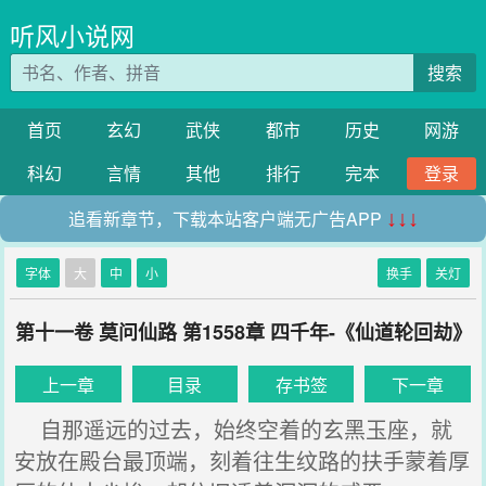
听风小说网
搜索
首页
玄幻
武侠
都市
历史
网游
科幻
言情
其他
排行
完本
登录
追看新章节，下载本站客户端无广告APP
↓↓↓
字体
大
中
小
换手
关灯
第十一卷 莫问仙路 第1558章 四千年-《仙道轮回劫》
上一章
目录
存书签
下一章
自那遥远的过去，始终空着的玄黑玉座，就
安放在殿台最顶端，刻着往生纹路的扶手蒙着厚