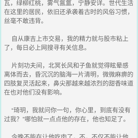
瓦，绿柳红桃，雾气氤氲，宁静安详。世代生活
在这里的居民，依旧还承袭着古时的风俗习惯，
丝毫不敢违背。
自从康吉上市交易，我的精力就与股市粘上
了，每日必上网搜寻有关信息。
片刻功夫间，北冥长风和子鱼就觉得眩晕感
离体而去，昏沉沉的脑海一片清明，微微麻痹的
四肢复灵活起来，鼻尖那越来越浓烈的甜香味道
在也对他们没有影响。
“琦玥，我就问你一句，你心里，到底有没有
过我？”哪怕就一点点他的存在，他也知足了。
今晚不能在让他吃肉了，不，不仅不能让他