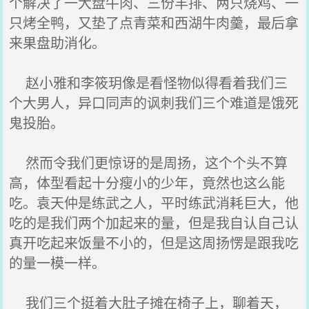
个解决了一大盘牛肉、三份羊排、两只烧鸡、一
只烤全鸭，又垫了点青菜和西湖牛肉羹，最后拿
来果盘助消化。
赵小雅和李筱玥像是看怪物似得看着我们三
个大男人，异口同声的讽刺我们三个难道是饿死
鬼投胎。
然而令我们更惊讶的是周扬，这个个头不算
高，体型看起十分瘦小的少年，竟然也这么能
吃。袁天仲是练武之人，平时练武消耗巨大，他
吃的是我们两个加起来的量，但是我自认自己认
真开吃起来饭量不小的，但是这周扬愣是跟我吃
的量一模一样。
我们三个挺着大肚子摊在椅子上，聊着天，