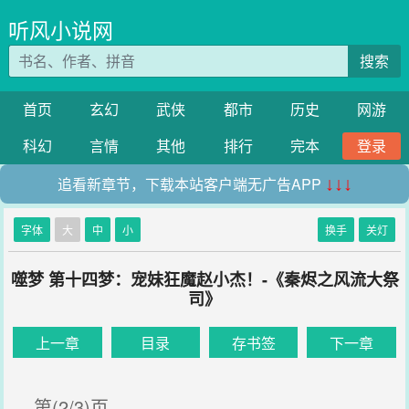
听风小说网
搜索
首页
玄幻
武侠
都市
历史
网游
科幻
言情
其他
排行
完本
登录
追看新章节，下载本站客户端无广告APP
↓↓↓
字体
大
中
小
换手
关灯
噬梦 第十四梦：宠妹狂魔赵小杰！-《秦烬之风流大祭
司》
上一章
目录
存书签
下一章
第(2/3)页