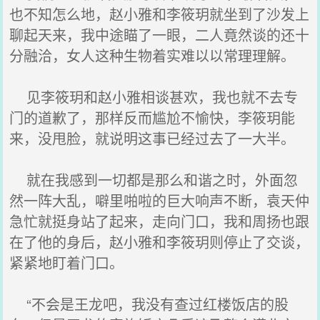
也不知怎么地，赵小雅和李筱玥就坐到了沙发上
聊起天来，我中途瞄了一眼，二人竟然谈的还十
分融洽，女人这种生物着实难以以常理理解。
见李筱玥和赵小雅相谈甚欢，我也就不去专
门的道歉了，那样反而尴尬不愉快，李筱玥能
来，没甩脸，就说明这事已经过去了一大半。
就在我感到一切都是那么和谐之时，外面忽
然一阵大乱，噼里啪啦的巨大响声不断，袁天仲
急忙就挺身站了起来，走向门口，我和周扬也跟
在了他的身后，赵小雅和李筱玥则停止了交谈，
紧紧地盯着门口。
“不会是王龙吧，我没有查过红楼饭店的股