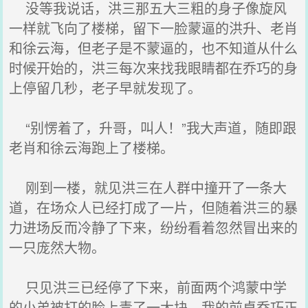
没等我说话，洪三那五大三粗的身子像旋风
一样就飞向了楼梯，留下一脸蒙逼的洪升、老肖
和徐云海，但老子是不蒙逼的，也不知道从什么
时候开始的，洪三每次来找我眼睛都在乔巧的身
上停留几秒，老子早就发现了。
“别愣着了，升哥，叫人！”我大声道，随即跟
老肖和徐云海跑上了楼梯。
刚到一楼，就见洪三在人群中撞开了一条大
道，在场众人已经打成了一片，但随着洪三的暴
力进场反而冷静了下来，纷纷看着忽然冒出来的
一只庞然大物。
只见洪三已经停了下来，前面两个鸿蒙中学
的小弟被打的脸上青了一大块，我的前桌乔巧正