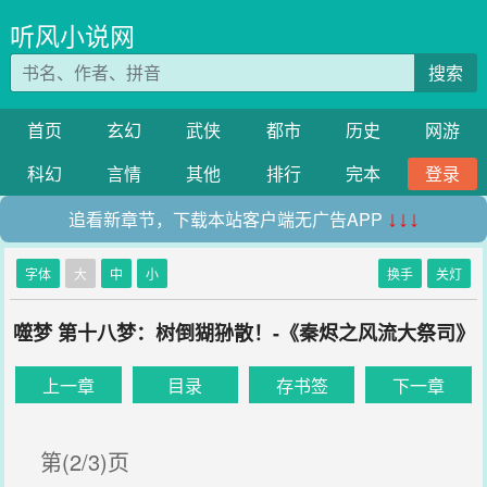
听风小说网
搜索
首页
玄幻
武侠
都市
历史
网游
科幻
言情
其他
排行
完本
登录
追看新章节，下载本站客户端无广告APP
↓↓↓
字体
大
中
小
换手
关灯
噬梦 第十八梦：树倒猢狲散！-《秦烬之风流大祭司》
上一章
目录
存书签
下一章
第(2/3)页