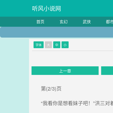
听风小说网
首页
玄幻
武侠
都
字体
大
中
小
上一章
第(2/3)页
“我看你是想看妹子吧！”洪三对