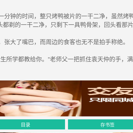
分钟的时间，整只烤鸭被片的一干二净，虽然烤鸭
头都剃的一干二净，只剩下一具鸭骨架，回头看那
张大了嘴巴，而周边的食客也无不是拍手称绝。
生所学都教给你。”老师父一把抓住袁天仲的手，满
目录
存书签