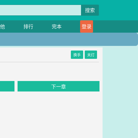
搜索
他
排行
完本
登录
换手
关灯
下一章