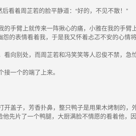
后看着周芷若的脸平静道：“好的，不见不散！”
的手臂上就传来一阵揪心的痛，小雅在我的手臂上
幽怨的表情看着我，于是我又怀着忐忑不安的心情
看向别处，而周芷若和冯笑笑等人忍俊不禁，急
个接一个的端了上来。
开盖子，芳香扑鼻，整只鸭子是用果木烤制的，外
给他先片了一个鸭腿，大厨满脸不情愿的看着他，