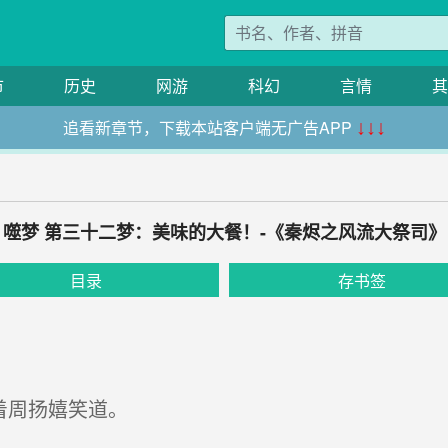
市
历史
网游
科幻
言情
其
追看新章节，下载本站客户端无广告APP
↓↓↓
噬梦 第三十二梦：美味的大餐！-《秦烬之风流大祭司》
目录
存书签
着周扬嬉笑道。