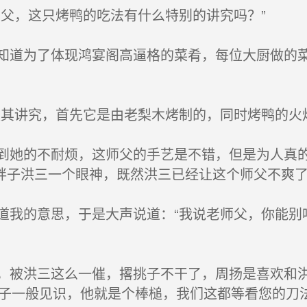
父，这只烤鸭的吃法有什么特别的讲究吗？”
道为了体现鸿宴阁高逼格的菜肴，每位大厨做的菜
。
其讲究，首先它是由老梨木烤制的，同时烤鸭的火
她的不耐烦，这师父的手艺是不错，但是为人真的
胖子洪三一个眼神，既然洪三已经让这个师父不爽
我的意思，于是大声说道：“我说老师父，你能别
被洪三这么一催，撂挑子不干了，周扬是喜欢和洪
胖子一般见识，他就是个棒槌，我们这都等看您的刀