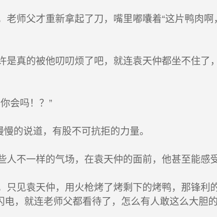
老师父才重新拿起了刀，嘴里嘟囔着“这片鸭肉啊
是真的被他叨叨烦了吧，就连袁天仲都坐不住了，
你会吗！？”
慢慢的说道，有股不可抗拒的力量。
人不一样的气场，在袁天仲的面前，他甚至能感
只见袁天仲，用火枪烤了烤剩下的烤鸭，那锋利的
闪电，就连老师父都看待了，怎么有人敢这么大胆