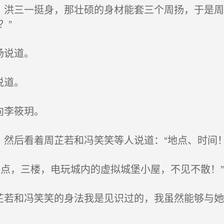
，洪三一挺身，那壮硕的身材能套三个周扬，于是
？”
扬说道。
说道。
向李筱玥。
然后看着周芷若和冯笑笑等人说道：“地点、时间！
点，三楼，电玩城内的虚拟城堡小屋，不见不散！”
芷若和冯笑笑的身法我是见识过的，我虽然能够与