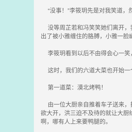
“没事！”李筱玥先是对我笑道，然
没等周芷若和冯笑笑她们离开，我
出了被小雅缠住的胳膊，小雅一脸
李筱玥看到以后不由得会心一笑，
这时，我们的六道大菜也开始一
第一道菜：漠北烤鸭！
由一位大厨亲自推着车子送来，打
欲大开，洪三迫不及待的就让大厨
啊，哪有人上来要鸭腿的。