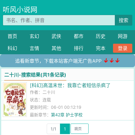
听风小说网
搜索
首页
玄幻
武侠
都市
历史
网游
科幻
言情
其他
排行
完本
登录
↓↓↓
追看新章节，下载本站客户端无广告APP
二十川-搜索结果(共1条记录)
[科幻]高温末世：我靠亡者短信杀疯了
作者：
二十川
状态：连载
更新时间：06-01 00:12:19
最新章节：
第42章 护士学校
1/1
1