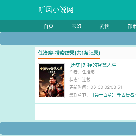
听风小说网
首页
玄幻
武侠
都
任冶熔-搜索结果(共1条记录)
[历史]刘禅的智慧人生
作者：
任冶熔
状态：连载
更新时间：06-30 02:08:51
最新章节：
【第一百章】 千古昏名