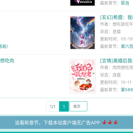
最新章节：
冒泡
[玄幻]希腊：
作者：
想吃就吃
状态：连载
更新时间：05-19 1
结局）
最新章节：
第六百
我想吃肉
[言情]离婚后
作者：
肉肉想吃
状态：连载
更新时间：10-11 1
最新章节：
第58
1/1
1
↓↓↓
追看新章节，下载本站客户端无广告APP