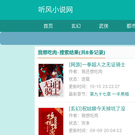
听风小说网
首页
玄幻
武侠
都
我想吃肉-搜索结果(共8条记录)
[网游]一拳超人之无证骑士
作者：
我还想吃肉
状态：连载
更新时间：10-15 23:22:27
最新章节：
第九十七章 一半黑暗
[玄幻]祝姑娘今天掉坑了没
作者：
我想吃肉
状态：完本
更新时间：09-09 20:04:52