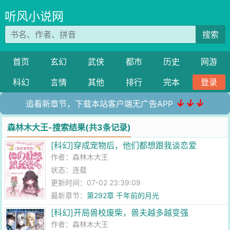
听风小说网
搜索
首页
玄幻
武侠
都市
历史
网游
科幻
言情
其他
排行
完本
登录
↓↓↓
追看新章节，下载本站客户端无广告APP
森林木大王-搜索结果(共3条记录)
[科幻]穿成宠物后，他们都想跟我谈恋爱
作者：
森林木大王
状态：连载
更新时间：07-02 23:39:09
最新章节：
第292章 千年前的月光
[科幻]开局兽校废柴，兽夫越多越变强
作者：
森林木大王