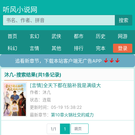
听风小说网
搜索
首页
玄幻
武侠
都市
历史
网游
科幻
言情
其他
排行
完本
登录
↓↓↓
追看新章节，下载本站客户端无广告APP
沐凣-搜索结果(共1条记录)
[言情]全天下都在脑补我是满级大
作者：
沐凣
状态：连载
更新时间：05-19 15:38:22
最新章节：
第10章火锅社交的威力
1/1
1