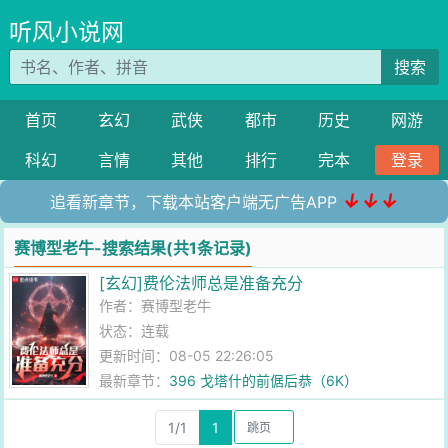
听风小说网
搜索
首页
玄幻
武侠
都市
历史
网游
科幻
言情
其他
排行
完本
登录
↓↓↓
追看新章节，下载本站客户端无广告APP
赛博型老牛-搜索结果(共1条记录)
[玄幻]费伦法师总是准备充分
作者：
赛博型老牛
状态：连载
更新时间：08-05 22:26:05
最新章节：
396 戈塔什的前倨后恭（6K）
1/1
1