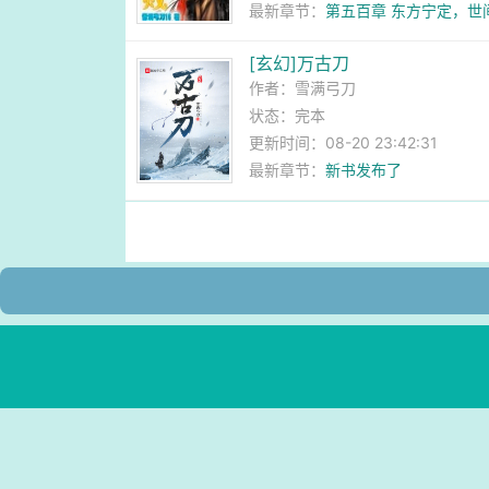
最新章节：
第五百章 东方宁定，
局章节，最后求票求订阅】
[玄幻]万古刀
作者：
雪满弓刀
状态：完本
更新时间：08-20 23:42:31
最新章节：
新书发布了