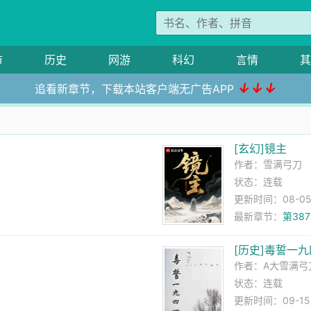
市
历史
网游
科幻
言情
其
↓↓↓
追看新章节，下载本站客户端无广告APP
[玄幻]镜主
作者：
雪满弓刀
状态：连载
更新时间：08-05 
最新章节：
第38
[历史]毒誓一
作者：
A大雪满弓
状态：连载
更新时间：09-15 2