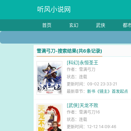
听风小说网
首页
玄幻
武侠
都
雪满弓刀-搜索结果(共6条记录)
[科幻]永恒圣王
作者：
雪满弓刀
状态：连载
更新时间：09-02 23:33:21
最新章节：
新书《镜主》首发起点
[武侠]天龙不败
作者：
雪满弓刀16
状态：连载
更新时间：12-12 14:09:46