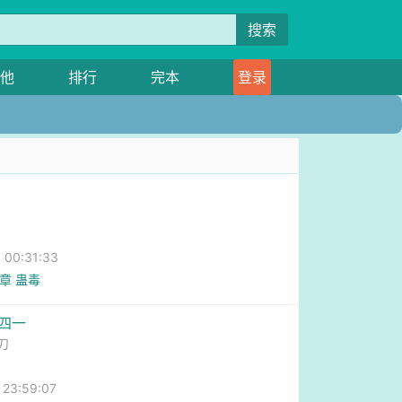
搜索
他
排行
完本
登录
00:31:33
7章 蛊毒
九四一
刀
3:59:07