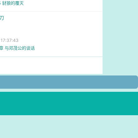
5 豺狼的覆灭
刀
7:37:43
6章 与邓茂公的谈话