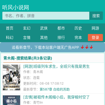
听风小说网
搜索
首页
玄幻
武侠
都市
历史
网游
科幻
言情
其他
排行
完本
登录
↓↓↓
追看新章节，下载本站客户端无广告APP
青木阁-搜索结果(共3条记录)
[网游]班级列车求生，全班只有我是男生
作者：
青木阁
状态：连载
更新时间：08-08 17:08:12
最新章节：
第587章 白给的苏韵
[言情]被祖传木阁缩小后，我穿梭时空了
作者：
青竹lin