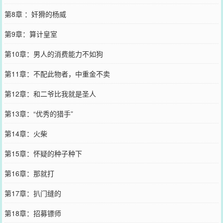
第8章 ：奸猾的杨威
第9章：算计皇室
第10章：男人的消费能力不如狗
第11章：不配此物者，中重金不卖
第12章：和二爷比我就是圣人
第13章：“优秀的猎手”
第14章：火柴
第15章：怀疑的种子种下
第16章：那就打
第17章：扒门缝的
第18章：招募镖师