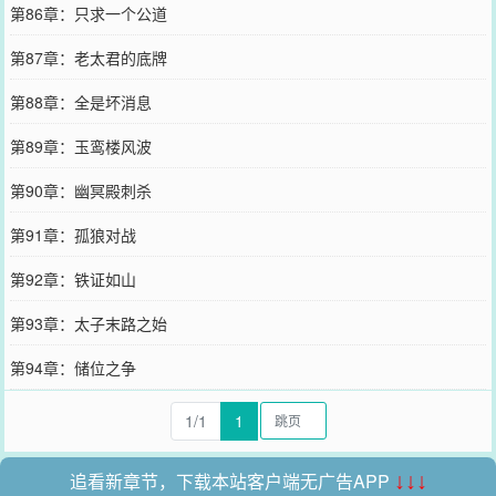
第86章：只求一个公道
第87章：老太君的底牌
第88章：全是坏消息
第89章：玉鸾楼风波
第90章：幽冥殿刺杀
第91章：孤狼对战
第92章：铁证如山
第93章：太子末路之始
第94章：储位之争
1/1
1
追看新章节，下载本站客户端无广告APP
↓↓↓