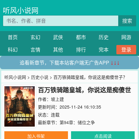
听风小说网
搜索
首页
玄幻
武侠
都市
历史
网游
科幻
言情
其他
排行
完本
登录
追看新章节，下载本站客户端无广告APP
↓↓↓
听风小说网
>
历史小说
> 百万铁骑踏皇城，你说这是痴傻世子？
百万铁骑踏皇城，你说这是痴傻世
子？
作者：
坡上建
更新时间：2025-11-24 16:10:35
状态：连载
最新章节：
第94章：储位之争
加入书架
点击阅读