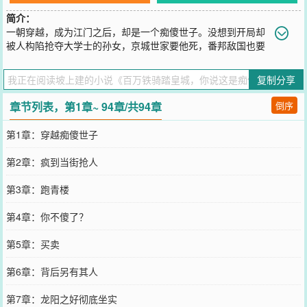
简介：
一朝穿越，成为江门之后，却是一个痴傻世子。没想到开局却
被人构陷抢夺大学士的孙女，京城世家要他死，番邦敌国也要
害他！就连当朝皇帝，也想要斩草除根！既然如此，那本世子便继续
开启装疯卖傻模式，反正傻子闹事不承担法律责任、后果自负！！！
复制分享
您要是觉得《
百万铁骑踏皇城，你说这是痴傻世子？
》还不错的话请
不要忘记向您QQ群和微博微信里的朋友推荐哦！
章节列表，第1章~ 94章/共94章
倒序
第1章：穿越痴傻世子
第2章：疯到当街抢人
第3章：跑青楼
第4章：你不傻了？
第5章：买卖
第6章：背后另有其人
第7章：龙阳之好彻底坐实