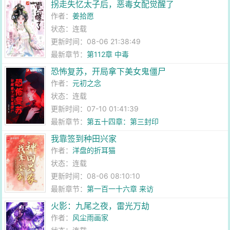
拐走失忆太子后，恶毒女配觉醒了
作者：
姜拾愿
状态：连载
更新时间：08-06 21:38:49
最新章节：
第112章 中毒
恐怖复苏，开局拿下美女鬼僵尸
作者：
元初之念
状态：连载
更新时间：07-10 01:41:39
最新章节：
第五十四章：第三封印
我靠签到种田兴家
作者：
洋盘的折耳猫
状态：连载
更新时间：08-06 08:10:10
最新章节：
第一百一十六章 来访
火影：九尾之夜，雷光万劫
作者：
风尘雨画家