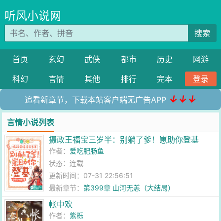
听风小说网
搜索
首页
玄幻
武侠
都市
历史
网游
科幻
言情
其他
排行
完本
登录
↓↓↓
追看新章节，下载本站客户端无广告APP
言情小说列表
摄政王福宝三岁半：别躺了爹！崽助你登基
作者：
爱吃肥肠鱼
状态：连载
更新时间：07-31 22:56:51
最新章节：
第399章 山河无恙（大结局）
帐中欢
作者：
紫栎