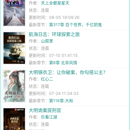
作者：
天上全都是星天
状态：连载
更新时间：08-05 19:09:26
最新章节：
第317章 百个世界，千亿阴鬼
航海日志：环球探索之旅
作者：
山叙里
状态：连载
更新时间：07-10 01:41:15
最新章节：
第8章 北非风情
大明锦衣卫：让你破案，你勾搭公主？
作者：
红心二
状态：连载
更新时间：07-24 11:34:33
最新章节：
第116章:大和
大明诡案提刑官
作者：
乐看江湖
状态：连载