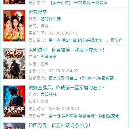
最新章节：
【第一百章】 千古昏名.一世赢家
无双悍卒
作者：
吃的什么糖
状态：连载
更新时间：08-06 00:31:13
最新章节：
第一卷 第241章 阿朵好感度加一，零伤亡
退敌八万！
大明边军：昏君被俘，我反手夺天下！
作者：
声音画家
状态：连载
更新时间：07-28 01:34:22
最新章节：
第295章 墩台血（为KevinJia巨赏更）
说好全孬兵，咋成第一蓝军磨刀石了？
作者：
大知咸咸
状态：连载
更新时间：06-30 02:06:54
最新章节：
第一卷 第820章 响彻全球！我们是獠牙！
轮回万界，亿万神话词条加身！