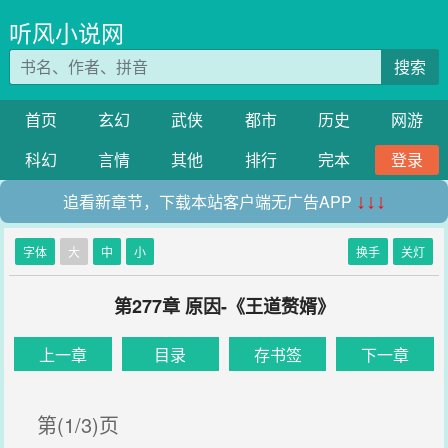
听风小说网
搜索
首页
玄幻
武侠
都市
历史
网游
科幻
言情
其他
排行
完本
登录
追看新章节，下载本站客户端无广告APP
↓↓↓
字体
大
中
小
换手
关灯
第277章 原因-《王道赘婿》
上一章
目录
存书签
下一章
第(1/3)页